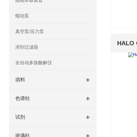
固相萃取装置
Phenomenex 气相色谱柱7HG-G013-11
蠕动泵
真空泵/压力泵
HALO 
溶剂过滤器
全自动多肽酸解仪
填料
色谱柱
试剂
玻璃柱