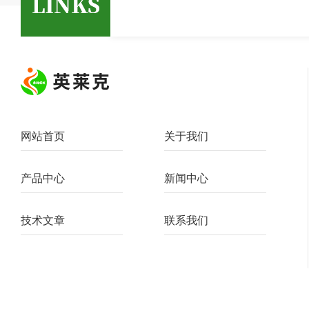
定不可将调节旋钮旋出量程范围外，否则会损坏移
液器内机械装置。3.吸液和放液垂直吸液。移液器
是5ml和10ml的，吸头需浸入液面5mm，慢吸液
体，达到预定体积后，在液面下停顿3秒，再离开
液面。吸液时缓慢松开控制器，...
网站首页
关于我们
产品中心
新闻中心
技术文章
联系我们