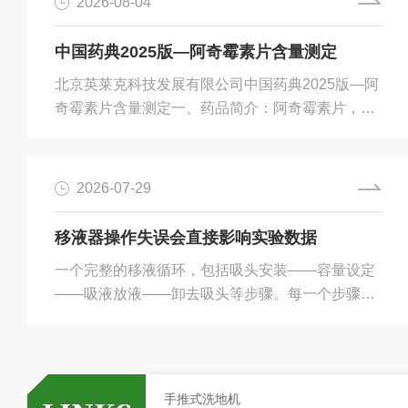
2026-08-04
中国药典2025版—阿奇霉素片含量测定
北京英莱克科技发展有限公司中国药典2025版—阿
奇霉素片含量测定一、药品简介：阿奇霉素片，大
环内酯类口服抗生素。适用于敏感细菌所引起的呼
吸道感染、皮肤及软组织感染等。二、阿奇霉素片
含量测定在药品质量控制中，含量测定是评价药物
2026-07-29
有效性的重要指标，其结果的准确性直接关系临床
用药安全。参考2025年版《中国药典》相关要求，
移液器操作失误会直接影响实验数据
采用高效液相色谱法（HPLC）对阿奇霉素片进行
一个完整的移液循环，包括吸头安装——容量设定
含量测定。本实验使用POSITISILODS-1色谱柱(货
——吸液放液——卸去吸头等步骤。每一个步骤都
号INLK010112S0502546描述Positisil...
有需要遵循的操作规范注意事项。1.吸头安装不可
反复撞击移液器来确保吸头气密性，长期以这种方
式装配吸头，会导致移液器的零部件因强烈撞击而
松散，甚至会导致调节刻度的旋钮卡住。2.容量设
手推式洗地机