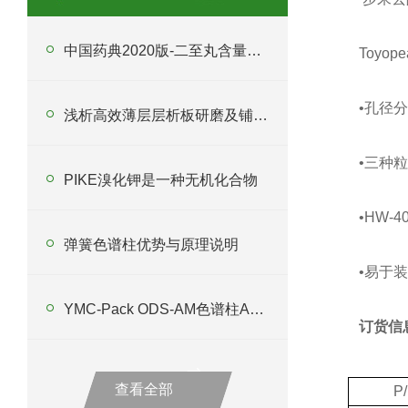
中国药典2020版-二至丸含量测定
Toyop
•孔径分布
浅析高效薄层层析板研磨及铺板要求
•三种粒径
PIKE溴化钾是一种无机化合物
•HW-
弹簧色谱柱优势与原理说明
•易于装
YMC-Pack ODS-AM色谱柱AM12S05-2546WT 优势与应用解析
订货信
查看全部
P