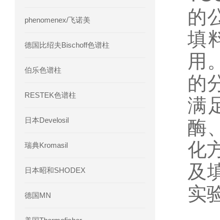
的
phenomenex/飞诺美
填
德国比绍夫Bischoff色谱柱
用
伯乐色谱柱
的
RESTEK色谱柱
满
日本Develosil
酶
化方
瑞典Kromasil
及
日本昭和SHODEX
实
德国MN