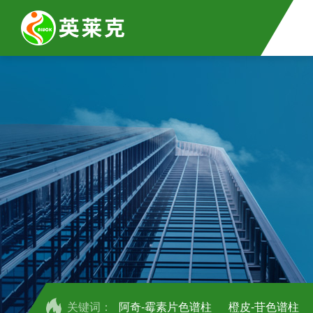
关键词：
阿奇-霉素片色谱柱
橙皮-苷色谱柱