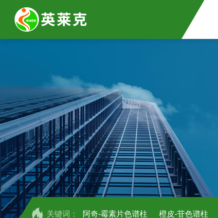
关键词：
阿奇-霉素片色谱柱
橙皮-苷色谱柱