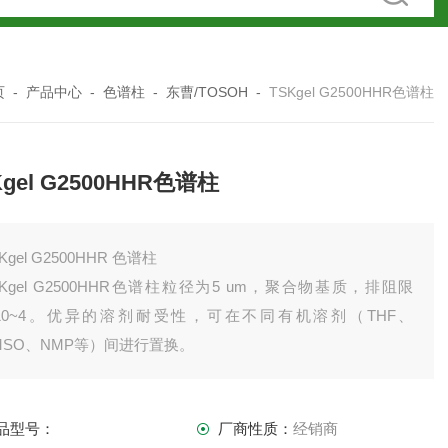
页
-
产品中心
-
色谱柱
-
东曹/TOSOH
-
TSKgel G2500HHR色谱柱
Kgel G2500HHR色谱柱
Kgel G2500HHR 色谱柱
SKgel G2500HHR色谱柱粒径为5 um，聚合物基质，排阻限
*10~4。优异的溶剂耐受性，可在不同有机溶剂（THF、
MSO、NMP等）间进行置换。
品型号：
厂商性质：
经销商