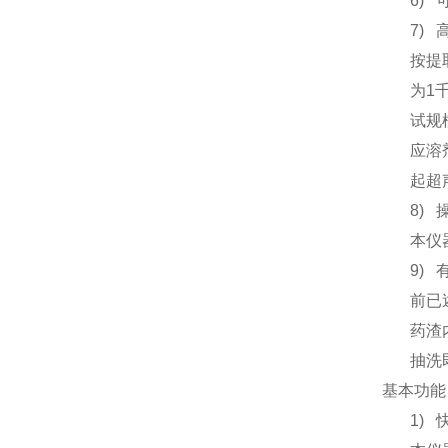
6)
7)
按提
为1
试规
应溶
起超
8)
本仪
9)
前已
药渣
抽洗
基本功能
1)