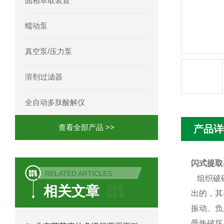
固相萃取装置
Phenomenex 气相色谱柱7HG-G013-11
蠕动泵
真空泵/压力泵
溶剂过滤器
全自动多肽酸解仪
查看全部产品 >>
产品详
闪式提取
RELATED ARTICLES
组织破碎
相关文章
出的，其
振动、负
受热破坏