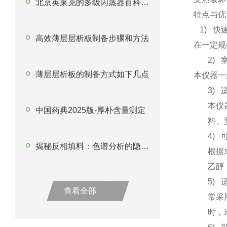
北京英莱克的多级闪蒸器百科介绍
特点与优
1) 快
高效薄层层析板制备步骤和方法
在一定规
2)
薄层层析板的制备方式如下几点
本仪器一
3)
本仪
中国药典2025版-厚朴含量测定
料、
4)
揭秘反相填料：色谱分析的隐形产品
根据
乙醇
5)
查看全部
常采
时，