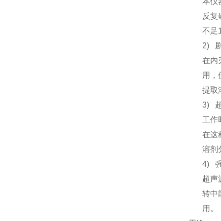
本仪
反复
不足
2)
在内
用，
提取
3)
工作
在这
溶剂
4)
超声
转中
用。