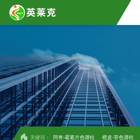
关键词：
阿奇-霉素片色谱柱
橙皮-苷色谱柱