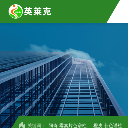
关键词：
阿奇-霉素片色谱柱
橙皮-苷色谱柱