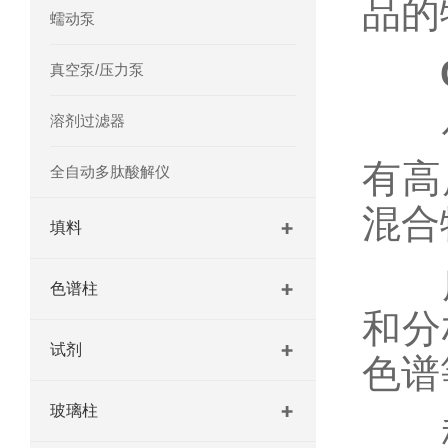
品的
蠕动泵
真空泵/压力泵
溶剂过滤器
优
有高
全自动多肽酸解仪
混合
填料
广
色谱柱
和分
试剂
色谱
玻璃柱
稳