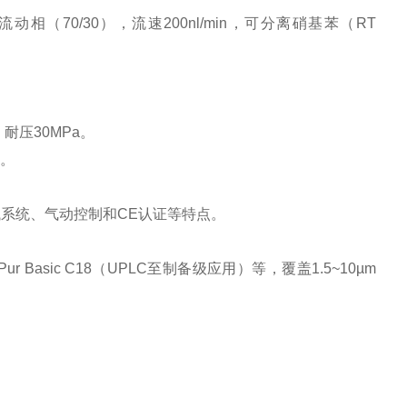
于乙腈/水流动相（70/30），流速200nl/min，可分离硝基苯（RT
耐压30MPa。 ‌
 ‌
系统、气动控制和CE认证等特点。 ‌
-Pur Basic C18（UPLC至制备级应用）等，覆盖1.5~10µm