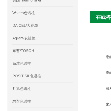
美国Thermofisher
Waters色谱柱
在线咨
DAICEL/大赛璐
Agilent/安捷伦
东曹/TOSOH
您
岛津色谱柱
您
POSITISIL色谱柱
月旭色谱柱
联
纳谱色谱柱
常