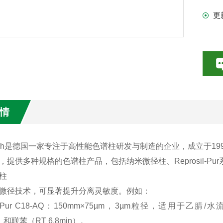
更
情
Maisch是德国一家专注于高性能色谱柱研发与制造的企业，成立于
，提供多种规格的色谱柱产品，包括纳米微径柱、Reprosil-
柱
微径技术，可显著提升分离灵敏度。例如：
osil-Pur C18-AQ‌：150mm×75µm，3µm粒径，适用于乙
n）和联苯（RT 6.8min）。 ‌