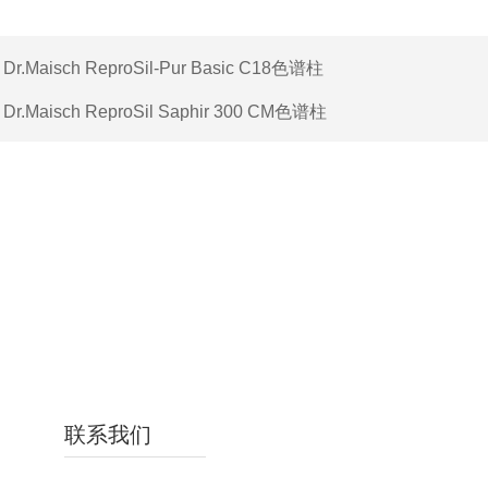
：
Dr.Maisch ReproSil-Pur Basic C18色谱柱
：
Dr.Maisch ReproSil Saphir 300 CM色谱柱
联系我们