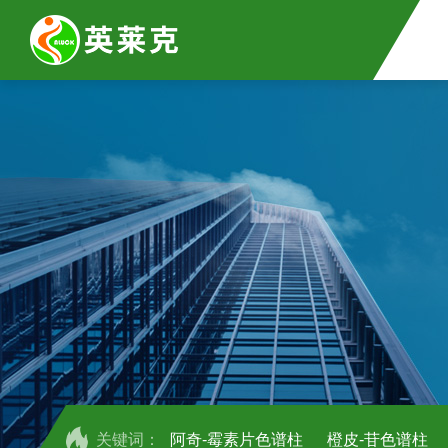
关键词：
阿奇-霉素片色谱柱
橙皮-苷色谱柱