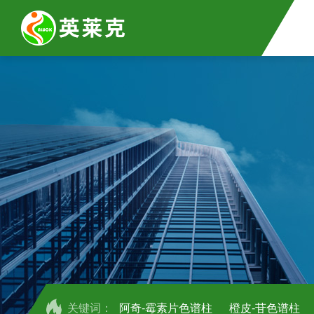
关键词：
阿奇-霉素片色谱柱
橙皮-苷色谱柱