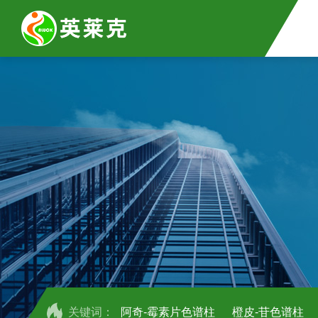
关键词：
阿奇-霉素片色谱柱
橙皮-苷色谱柱