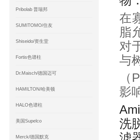
物
Pribolab 普瑞邦
在
SUMITOMO/住友
脂
Shiseido/资生堂
对
与
Fortis色谱柱
Dr.Maisch/德国迈可
（P
影
HAMILTON/哈美顿
HALO色谱柱
A
洗脱
美国Supelco
滤
Merck/德国默克