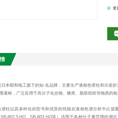
更
情
ex是日本昭和电工旗下的知-名品牌，主要生产液相色谱柱和示
围著称，广泛应用于高分子化合物、糖类、脂肪烷烃等物质的检
ex色谱柱以其多样化的型号和优异的性能在液相色谱分析中占据重要地
Q、SB-802.5 HQ、SB-803 HQ等）适用于多种分子量