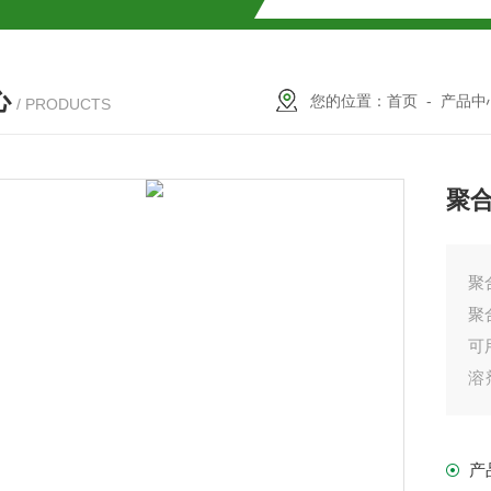
SMOSIL 1.8C18-MS-Ⅱ色谱柱
心
COSMOSIL 1.8PBr色谱柱
您的位置：
首页
-
产品中
/ PRODUCTS
满山红色谱柱
聚合
聚
聚
可
溶
性
柱
产