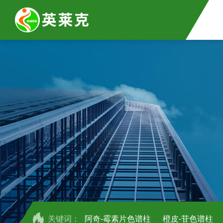
关键词：
阿奇-霉素片色谱柱
橙皮-苷色谱柱