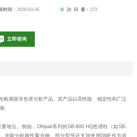
新时间：
2026-03-05
访 问 量：
273
立即咨询
010-85376698
联系电话：
差折光检测器等色谱分析产品。其产品以高性能、稳定性和广泛
测。
位。例如，OHpak系列的SB-800 HQ色谱柱（如SB-
范围的测定，并能分析极性聚合物。部分型号还支持使用DMF作为溶