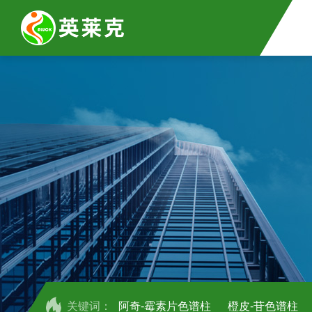
关键词：
阿奇-霉素片色谱柱
橙皮-苷色谱柱