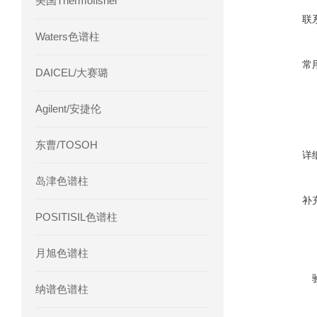
美国Thermofisher
联
Waters色谱柱
常
DAICEL/大赛璐
Agilent/安捷伦
东曹/TOSOH
详
岛津色谱柱
补
POSITISIL色谱柱
月旭色谱柱
纳谱色谱柱