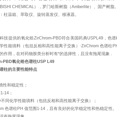
UBISHI CHEMICAL），罗门哈斯树脂（Amberlite）、国产树脂
：柱温箱、萃取仪、旋转蒸发仪、移液器。
科技提供的氧化锆
ZirChrom-PBD
符合美国药典
USPL49
，色谱
学性能填料（包括反相和高性能离子交换）
·ZirChrom
色谱柱
P
的作用，在对药物胺类分析时有*的选择性，且没有拖尾现象
.
m-PBD
氧化锆色谱柱
USP L49
谱柱
的主要性能特点
惰性和稳定性；
1-14；
8种不同化学性能填料（包括反相和高性能离子交换）；
rChrom 色谱柱PH 值范围1-14，且有良好的化学稳定性和热稳
没有拖尾现象。