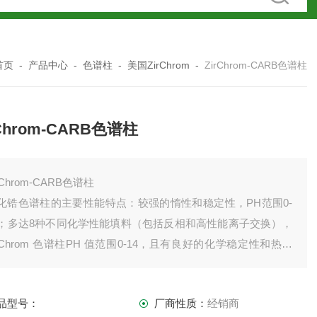
首页
-
产品中心
-
色谱柱
-
美国ZirChrom
-
ZirChrom-CARB色谱柱
rChrom-CARB色谱柱
rChrom-CARB色谱柱
化锆色谱柱的主要性能特点：较强的惰性和稳定性，PH范围0-
4；多达8种不同化学性能填料（包括反相和高性能离子交换），
irChrom 色谱柱PH 值范围0-14，且有良好的化学稳定性和热稳
性。因为没有硅烷醇的作用，在对药物胺类分析时有*的选择
，且没有拖尾现象 .
品型号：
厂商性质：
经销商