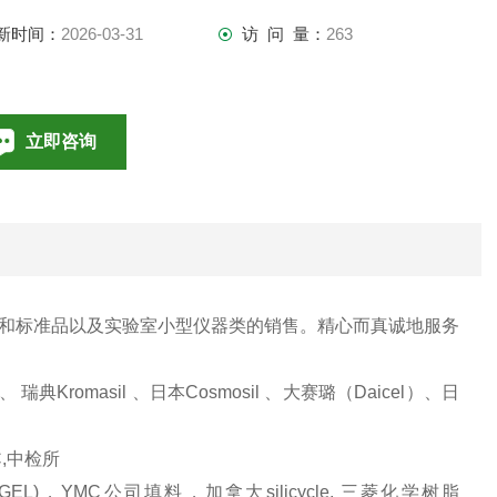
新时间：
2026-03-31
访 问 量：
263
立即咨询
010-85376698
联系电话：
和标准品以及实验室小型仪器类的销售。精心而真诚地服务
 瑞典Kromasil 、日本Cosmosil 、大赛璐（Daicel）、日
。
C,中检所
L)，YMC公司填料，加拿大silicycle, 三菱化学树脂