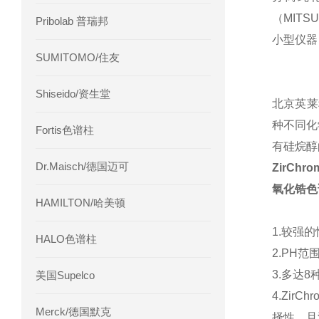
（MITS
Pribolab 普瑞邦
小型仪器
SUMITOMO/住友
Shiseido/资生堂
北京英莱
种不同化
Fortis色谱柱
有硅烷醇
Dr.Maisch/德国迈可
ZirChro
氧化锆
色
HAMILTON/哈美顿
1.较强
的
HALO色谱柱
2.PH范围
3.多达
美国Supelco
4.Zi
Merck/德国默克
择性，且