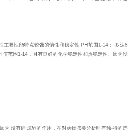
。
柱主要性能特点较强的惰性和稳定性
·PH
范围
1-14
；
·
多达
8
H
值范围
1-14
，且有良好的化学稳定性和热稳定性。因为没
定性。因为 没有硅 烷醇的作用，在对药物胺类分析时有独-特的选