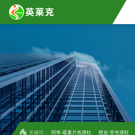
关键词：
阿奇-霉素片色谱柱
橙皮-苷色谱柱