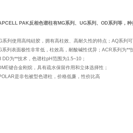
APCELL PAK反相色谱柱有MG系列、UG系列、OD系列
MG系列使用高纯硅胶，拥有高柱效、高耐久性的特点；AQ系列可
UG系列表面极性非常低，柱效高，耐酸碱性
优异
；ACR系列为*
8 DD为**技术，色谱柱pH范围为1.5~10；
ADME键合金刚烷，具有疏水保留作用和立体选择性；
SPOLAR是非包被型色谱柱，价格低廉，性价比高