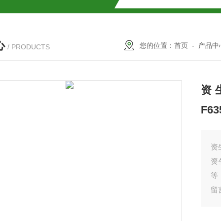
SMOSIL 1.8C18-MS-Ⅱ色谱柱
心
COSMOSIL 1.8PBr色谱柱
您的位置：
首页
-
产品中
/ PRODUCTS
满山红色谱柱
资生
F63
资生
资
等
留
柱