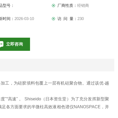
品型号：
厂商性质：
经销商
新时间：
2026-03-10
访 问 量：
230
立即咨询
010-85376698
联系电话：
填料加工，为硅胶填料包覆上一层有机硅聚合物。通过该优-越
。
高速" 。 Shiseido（日本资生堂）为了充分发挥新型聚
发满足各方面要求的半微柱高效液相色谱仪NANOSPACE，并