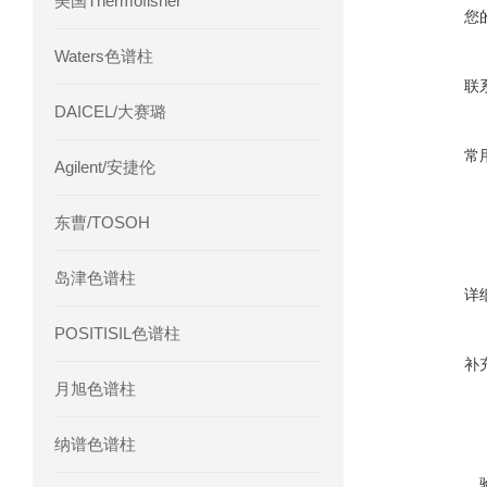
美国Thermofisher
您
Waters色谱柱
联
DAICEL/大赛璐
常
Agilent/安捷伦
东曹/TOSOH
岛津色谱柱
详
POSITISIL色谱柱
补
月旭色谱柱
纳谱色谱柱