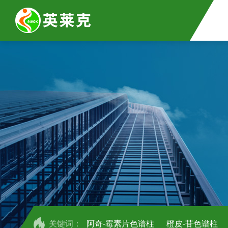
关键词：
阿奇-霉素片色谱柱
橙皮-苷色谱柱