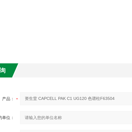
询
产品：
的单位：