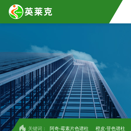
关键词：
阿奇-霉素片色谱柱
橙皮-苷色谱柱