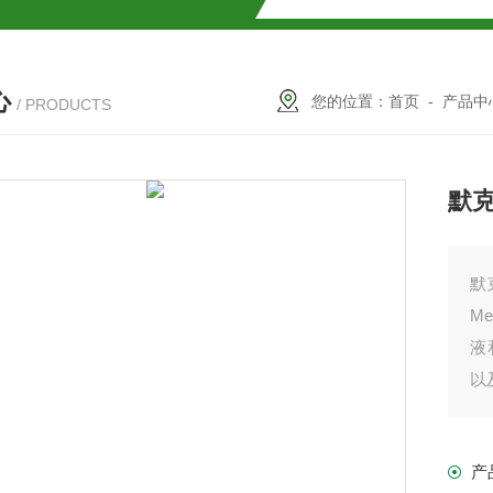
SMOSIL 1.8C18-MS-Ⅱ色谱柱
心
COSMOSIL 1.8PBr色谱柱
您的位置：
首页
-
产品中
/ PRODUCTS
满山红色谱柱
默克Z
默克
M
液
以
柱
产