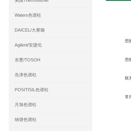
美国Thermofisher
Waters色谱柱
DAICEL/大赛璐
您
Agilent/安捷伦
您
东曹/TOSOH
岛津色谱柱
联
POSITISIL色谱柱
常
月旭色谱柱
纳谱色谱柱