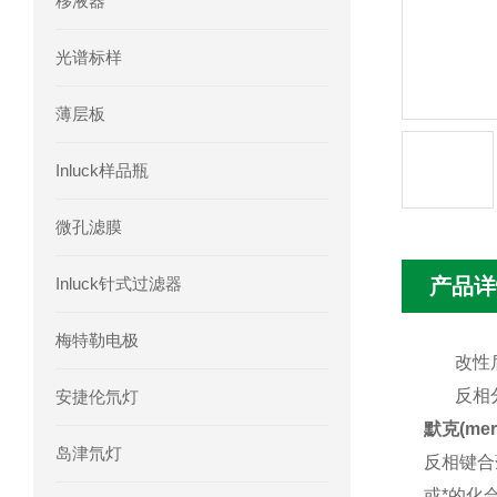
移液器
Phenomenex 气相色谱柱7HG-G013-11
光谱标样
薄层板
Inluck样品瓶
微孔滤膜
Inluck针式过滤器
产品详
梅特勒电极
改性
反相
安捷伦氘灯
默克(me
岛津氘灯
反相键合
或*的化