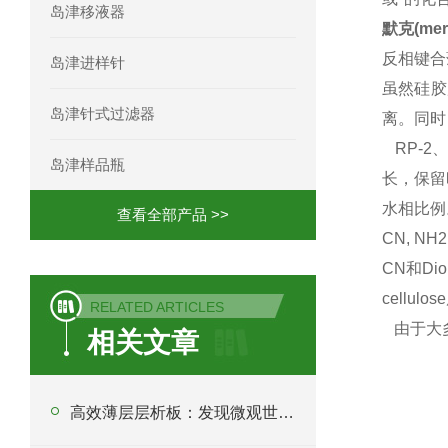
岛津移液器
默克(me
反相键合薄层
岛津进样针
虽然硅胶
岛津针式过滤器
离。同时
RP-2
岛津样品瓶
长，保留时
水相比例。
查看全部产品 >>
CN, NH
CN和D
cellul
RELATED ARTICLES
由于大多
相关文章
高效薄层层析板：发现微观世界的钥匙