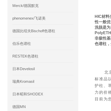
Merck/德国默克
HIC材
phenomenex/飞诺美
性一般优
洗脱是为
德国比绍夫Bischoff色谱柱
PolyE
非极性基团
伯乐色谱柱
色谱柱，
RESTEK色谱柱
日本Develosil
北
标准品
瑞典Kromasil
护柱、
力的价
日本昭和SHODEX
目前为
德国MN