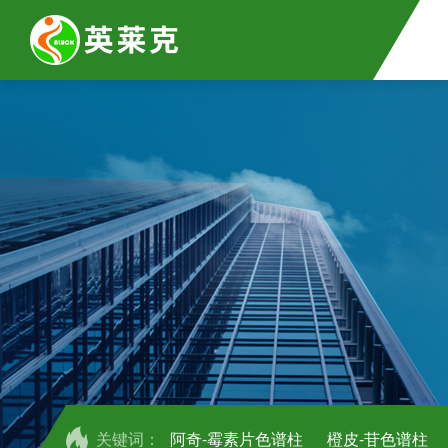
关键词：
阿奇-霉素片色谱柱
橙皮-苷色谱柱