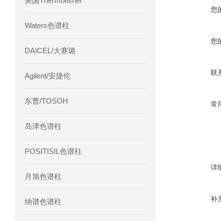
美国Thermofisher
您
Waters色谱柱
您
DAICEL/大赛璐
联
Agilent/安捷伦
东曹/TOSOH
常
岛津色谱柱
POSITISIL色谱柱
详
月旭色谱柱
补
纳谱色谱柱