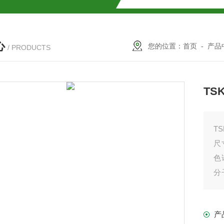
SMOSIL 1.8C18-MS-Ⅱ色谱柱
心
COSMOSIL 1.8PBr色谱柱
您的位置：
首页
-
产品
/ PRODUCTS
满山红色谱柱
TSK
尺寸
色
分
离
柱
产