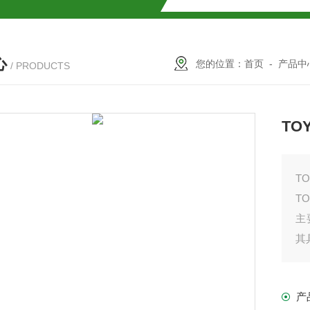
SMOSIL 1.8C18-MS-Ⅱ色谱柱
心
COSMOSIL 1.8PBr色谱柱
您的位置：
首页
-
产品中
/ PRODUCTS
满山红色谱柱
TO
T
T
主
其
柱
产