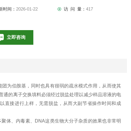
新时间：
2026-01-22
访 问 量：
417
立即咨询
010-85376698
联系电话：
主要官能团为伯胺基，同时也具有很弱的疏水模式作用，从而使其
l，使用普通的离子交换填料必须经过脱盐处理以减少样品溶液的电
款填料可以直接进行上样，无需脱盐，从而大副节省操作时间和成
聚体、内毒素、DNA这类生物大分子杂质的效果也非常明