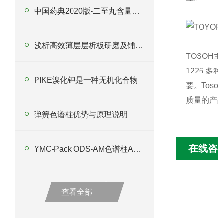
中国药典2020版-二至丸含量测定
浅析高效薄层层析板研磨及铺板要求
TOSO
1226
PIKE溴化钾是一种无机化合物
要。To
质量的产
弹簧色谱柱优势与原理说明
在线咨
YMC-Pack ODS-AM色谱柱AM12S05-2546WT 优势与应用解析
查看全部