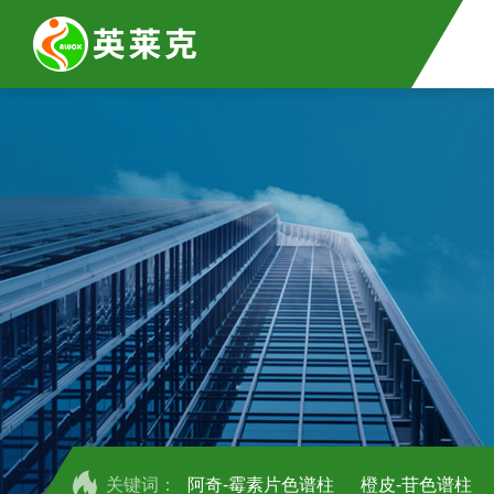
关键词：
阿奇-霉素片色谱柱
橙皮-苷色谱柱