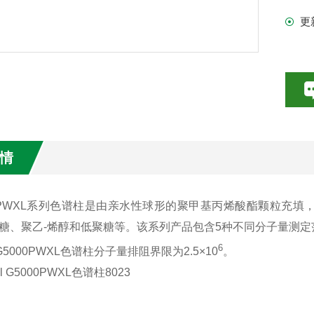
更
情
el PWXL系列色谱柱是由亲水性球形的聚甲基丙烯酸酯颗粒
糖、聚乙-烯醇和低聚糖等。该系列产品包含5种不同分子量测
6
l G5000PWXL色谱柱分子量排阻界限为2.5×10
。