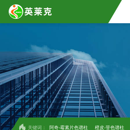
关键词：
阿奇-霉素片色谱柱
橙皮-苷色谱柱