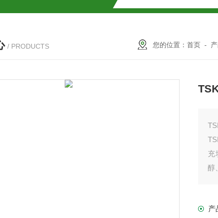
SMOSIL 1.8C18-MS-Ⅱ色谱柱
心
COSMOSIL 1.8PBr色谱柱
您的位置：
首页
-
产
/ PRODUCTS
满山红色谱柱
TS
TS
T
充
醇
量
柱
产