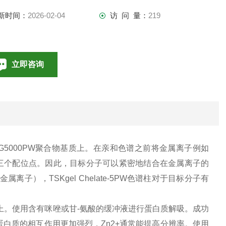
新时间：
2026-02-04
访 问 量：
219
立即咨询
010-85376698
联系电话：
键合到G5000PW聚合物基质上。在亲和色谱之前将金属离子例如
团上的三个配位点。因此，目标分子可以紧密地结合在金属离子的
子），TSKgel Chelate-5PW色谱柱对于目标分子有
上。使用含有咪唑或甘-氨酸的缓冲液进行蛋白质解吸。成功
蛋白质的相互作用更加强烈，Zn2+通常能提高分辨率。使用