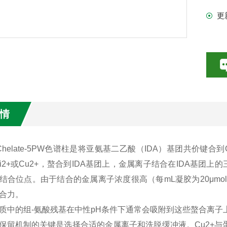
更
情
el Chelate-5PW色谱柱是将亚氨基二乙酸（IDA）基团共价
、Ni2+或Cu2+，螯合到IDA基团上，金属离子结合在IDA基
结合位点。由于结合的金属离子浓度很高（每mL凝胶为20μmol金属离
合力。
质中的组-氨酸残基在中性pH条件下通常会吸附到这些螯合离子
保留机制的关键是选择合适的金属离子和洗脱缓冲液。Cu2+与