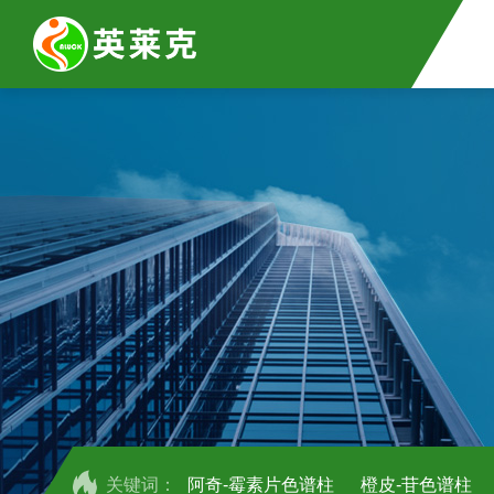
关键词：
阿奇-霉素片色谱柱
橙皮-苷色谱柱