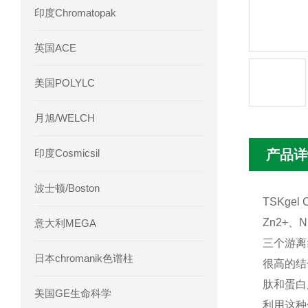
印度Chromatopak
英国ACE
美国POLYLC
月旭/WELCH
印度Cosmicsil
产品详
波士顿/Boston
TSKg
Zn2+
意大利MEGA
三个游离
日本chromanik色谱柱
很高的结
肽和蛋白
美国GE生命科学
利用这种