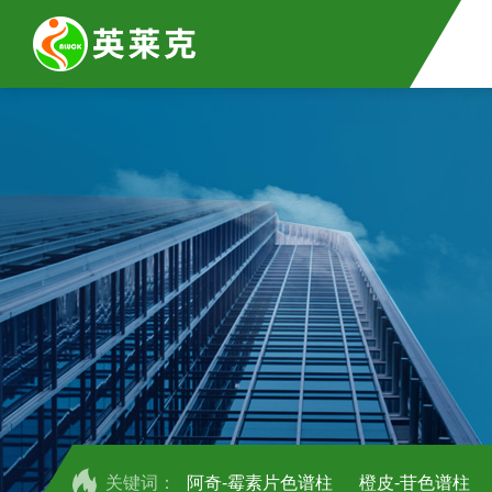
关键词：
阿奇-霉素片色谱柱
橙皮-苷色谱柱