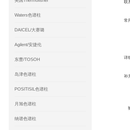
美国Thermofisher
联
Waters色谱柱
常
DAICEL/大赛璐
Agilent/安捷伦
详
东曹/TOSOH
岛津色谱柱
补
POSITISIL色谱柱
月旭色谱柱
纳谱色谱柱