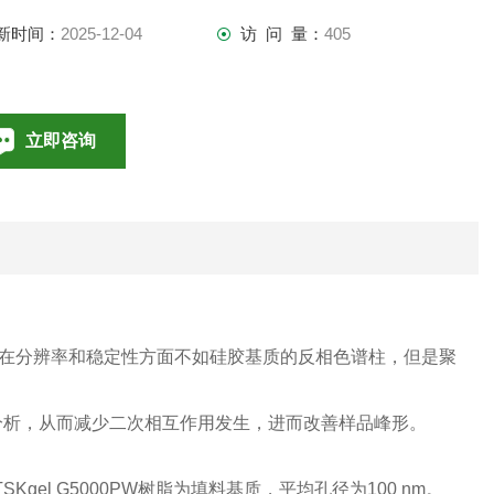
新时间：
2025-12-04
访 问 量：
405
立即咨询
010-85376698
联系电话：
在分辨率和稳定性方面不如硅胶基质的反相色谱柱，但是聚
到分析，从而减少二次相互作用发生，进而改善样品峰形。
TSKgel G5000PW树脂为填料基质，平均孔径为100 nm。