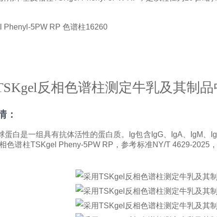
TSKgel反相色谱柱测定牛乳及其制品
情：
球蛋白是一组具有抗体活性的蛋白质。
Ig
包含
IgG
、
IgA
、
IgM
、
I
相色谱柱
TSKgel Pheny-5PW RP
，参考标准
NY/T 4629-2025