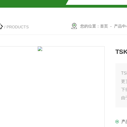
SMOSIL 1.8C18-MS-Ⅱ色谱柱
心
COSMOSIL 1.8PBr色谱柱
您的位置：
首页
-
产品中
/ PRODUCTS
满山红色谱柱
TSK
TS
更
下
由
柱
产