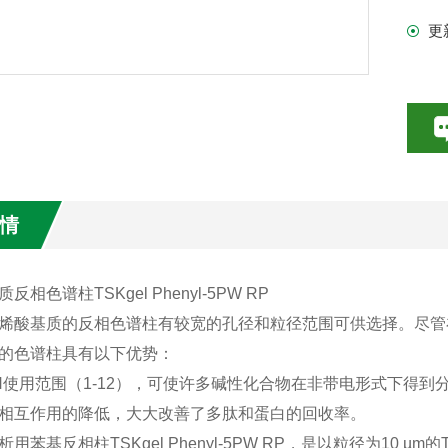
更
情
反相色谱柱TSKgel Phenyl-5PW RP
烯酸基质的反相色谱柱有较宽的孔径和粒径范围可供选择。尽管
的色谱柱具有以下优势：
H使用范围（1-12），可使许多碱性化合物在非带电形式下得
相互作用的降低，大大改善了多肽和蛋白的回收率。
用苯基反相柱TSKgel Phenyl-5PW RP，是以粒径为10 µm的