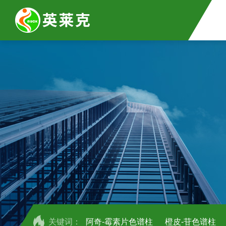
关键词：
阿奇-霉素片色谱柱
橙皮-苷色谱柱