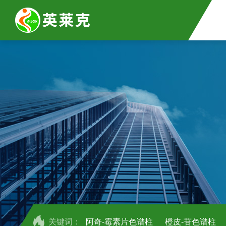
关键词：
阿奇-霉素片色谱柱
橙皮-苷色谱柱