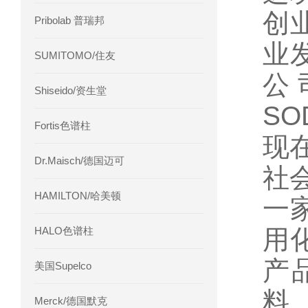
创
Pribolab 普瑞邦
业
SUMITOMO/住友
公
Shiseido/资生堂
S
Fortis色谱柱
现
Dr.Maisch/德国迈可
社
HAMILTON/哈美顿
一
HALO色谱柱
用
产
美国Supelco
料
Merck/德国默克