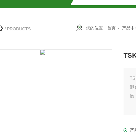
SMOSIL 1.8C18-MS-Ⅱ色谱柱
心
COSMOSIL 1.8PBr色谱柱
您的位置：
首页
-
产品中
/ PRODUCTS
满山红色谱柱
TS
TS
混
质
柱
产