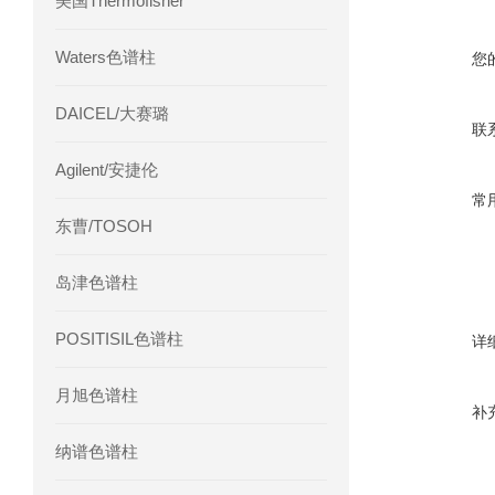
美国Thermofisher
Waters色谱柱
您
DAICEL/大赛璐
联
Agilent/安捷伦
常
东曹/TOSOH
岛津色谱柱
POSITISIL色谱柱
详
月旭色谱柱
补
纳谱色谱柱