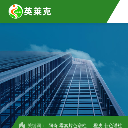
关键词：
阿奇-霉素片色谱柱
橙皮-苷色谱柱