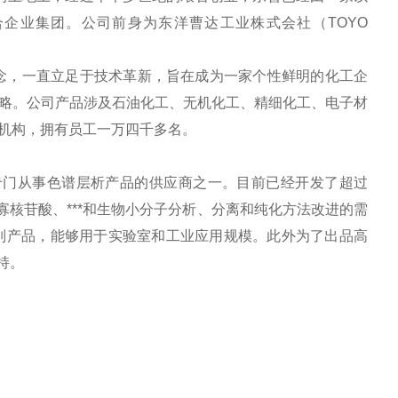
企业集团。公司前身为东洋曹达工业株式会社（TOYO
理念，一直立足于技术革新，旨在成为一家个性鲜明的化工企
略。公司产品涉及石油化工、无机化工、精细化工、电子材
支机构，拥有员工一万四千多名。
专门从事色谱层析产品的供应商之一。目前已经开发了超过
、寡核苷酸、***和生物小分子分析、分离和纯化方法改进的需
备树脂的系列产品，能够用于实验室和工业应用规模。此外为了出品高
持。