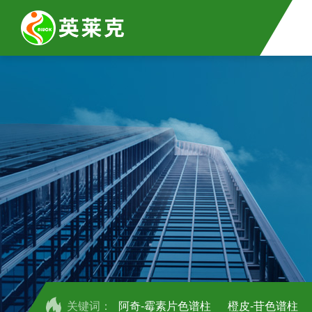
关键词：
阿奇-霉素片色谱柱
橙皮-苷色谱柱