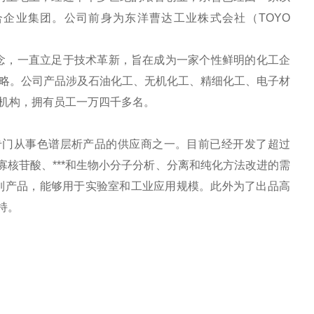
企业集团。公司前身为东洋曹达工业株式会社（TOYO
理念，一直立足于技术革新，旨在成为一家个性鲜明的化工企
略。公司产品涉及石油化工、无机化工、精细化工、电子材
支机构，拥有员工一万四千多名。
专门从事色谱层析产品的供应商之一。目前已经开发了超过
、寡核苷酸、***和生物小分子分析、分离和纯化方法改进的需
备树脂的系列产品，能够用于实验室和工业应用规模。此外为了出品高
持。