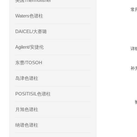
美国Thermofisher
常
Waters色谱柱
DAICEL/大赛璐
Agilent/安捷伦
详
东曹/TOSOH
补
岛津色谱柱
POSITISIL色谱柱
月旭色谱柱
纳谱色谱柱