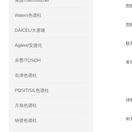
美国Thermofisher
您
Waters色谱柱
您
DAICEL/大赛璐
联
Agilent/安捷伦
东曹/TOSOH
常
岛津色谱柱
POSITISIL色谱柱
详
月旭色谱柱
补
纳谱色谱柱