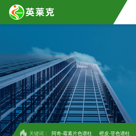
关键词：
阿奇-霉素片色谱柱
橙皮-苷色谱柱