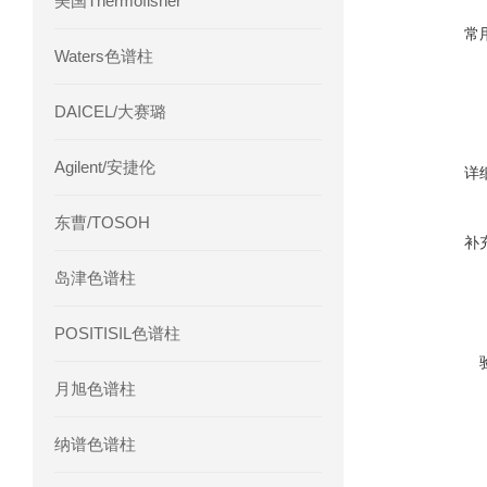
美国Thermofisher
常
Waters色谱柱
DAICEL/大赛璐
Agilent/安捷伦
详
东曹/TOSOH
补
岛津色谱柱
POSITISIL色谱柱
月旭色谱柱
纳谱色谱柱