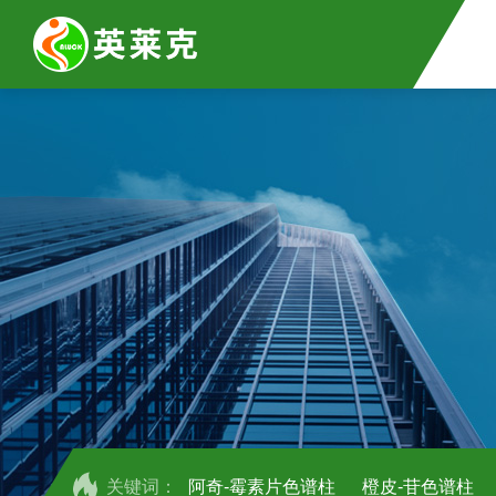
关键词：
阿奇-霉素片色谱柱
橙皮-苷色谱柱