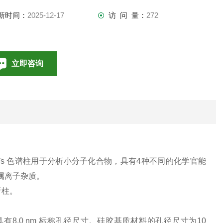
新时间：
2025-12-17
访 问 量：
272
立即咨询
010-85376698
联系电话：
 ODS-80Ts 色谱柱用于分析小分子化合物，具有4种不同的化学官能
属离子杂质。
析柱。
 具有8.0 nm 标称孔径尺寸。硅胶基质材料的孔径尺寸为10