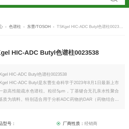
心
-
色谱柱
-
东曹/TOSOH
-
TSKgel HIC-ADC Butyl色谱柱0023538
gel HIC-ADC Butyl色谱柱0023538
Kgel HIC-ADC Butyl色谱柱0023538
SKgel HIC-ADC Butyl是东曹生命科学于2023年8月1日最新上市
一款高性能疏水色谱柱。粒径5μm，丁基键合无孔亲水性聚合
基质为填料。特别适合用于分析ADC药物的DAR（药物结合比
），也可用于分析质粒DNA的拓扑异构体、抗体多聚体、片
。
品型号：
厂商性质：
经销商