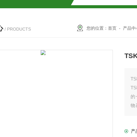
SMOSIL 1.8C18-MS-Ⅱ色谱柱
心
COSMOSIL 1.8PBr色谱柱
您的位置：
首页
-
产品中
/ PRODUCTS
满山红色谱柱
TSK
TS
T
的
物
率
柱
段
产