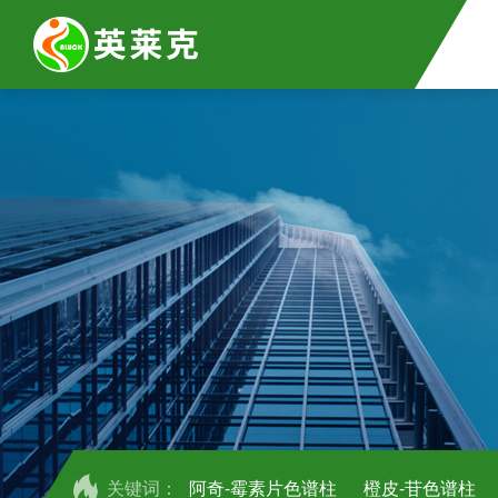
关键词：
阿奇-霉素片色谱柱
橙皮-苷色谱柱