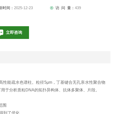
新时间：
2025-12-23
访 问 量：
439
立即咨询
010-85376698
联系电话：
上市的一款高性能疏水色谱柱。粒径5μm，丁基键合无孔亲水性聚合物
可用于分析质粒DNA的拓扑异构体、抗体多聚体、片段。
范围
面得到了优化