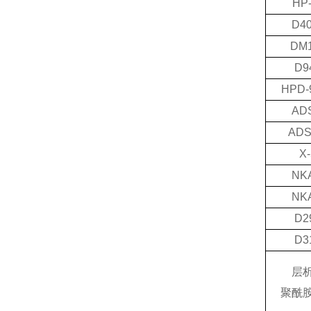
HP
D4
DM
D9
HPD-
AD
ADS
X-
NK
NK
D2
D3
层
聚酰