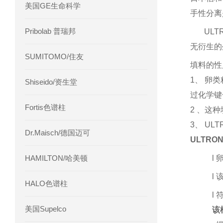
美国GE生命科学
手性分离
Pribolab 普瑞邦
ULT
无衍生的
SUMITOMO/住友
填料的性
1
、 卵
Shiseido/资生堂
过化学键
Fortis色谱柱
2
、这种
3
、
ULT
Dr.Maisch/德国迈可
ULTRO
HAMILTON/哈美顿
l
l
HALO色谱柱
l
符
美国Supelco
该