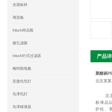
光谱标样
薄层板
Inluck样品瓶
微孔滤膜
Inluck针式过滤器
产品详
梅特勒电极
聚醚砜P
北京英莱
安捷伦氘灯
岛津氘灯
北
标准品以
岛津移液器
护柱、