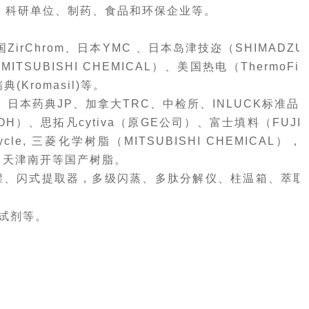
、科研单位、制药
、
食品和
环保企业
等
。
国ZirChrom、
日本YMC 、
日本岛津技迩（SHIMADZU
ITSUBISHI CHEMICAL）、美国热电
（
ThermoFis
瑞典
(
Kromasil
)
等。
、
日本药典JP
、
加拿大TRC
、
中检所
、
INLUCK标准品
OH）、思拓凡cytiva（原
GE公司
）
、富士填料（FUJI
cle, 三菱化学树脂（MITSUBISHI CHEMICAL），
、天津南开等
国产树脂。
罐、
闪式提取器，多级闪蒸、多肽分解仪、
柱温箱、萃取
克试剂等。