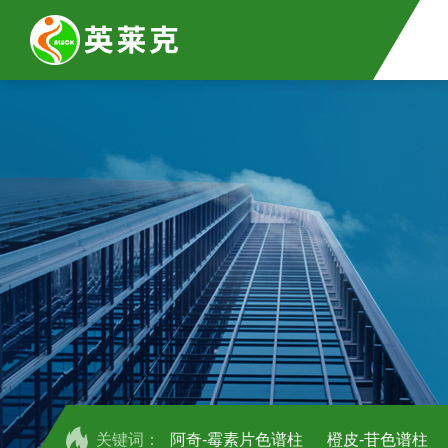
关键词：
阿奇-霉素片色谱柱
橙皮-苷色谱柱