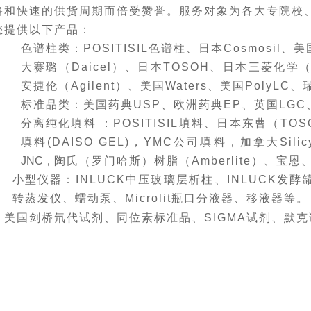
格和快速的供货周期而倍受赞誉。
服务
对象为
各大专院校
您提供以下产品：
色谱柱类：
POSITISIL色谱柱、
日本Cosmosil、
美
大赛璐（Daicel）、日本TOSOH
、
日本三菱化学（M
安捷伦（Agilent）、美国W
aters
、
美国
PolyLC、
标准品类：美国药典USP
、
欧洲药典EP
、
英国LGC
分离纯化填料 ：
POSITISIL填料、日本东曹（TOS
填料(DAISO GEL)，YMC公司填料，加拿大Silicy
JNC，
陶氏（
罗门哈斯
）
树脂（Amberlite）、
宝恩
小型仪器：
INLUCK中压玻璃层析柱、INLUCK发酵
转蒸发仪、
蠕动泵、Microlit瓶口分液器、移液器等。
：
美国剑桥氘代试剂、同位素标准品、SIGMA试剂、默