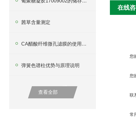
葡聚糖凝胶17009002的储存与使用指南说明
在线咨
茜草含量测定
CA醋酸纤维微孔滤膜的使用注意事项
您
弹簧色谱柱优势与原理说明
您
查看全部
联
常