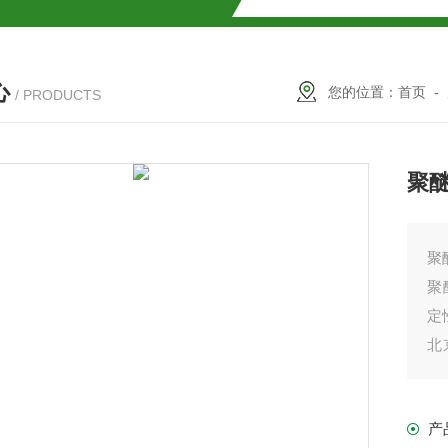
SMOSIL 1.8C18-MS-Ⅱ色谱柱
心
COSMOSIL 1.8PBr色谱柱
您的位置：
首页
-
/ PRODUCTS
满山红色谱柱
聚
聚
聚
定
北
或
柱
产