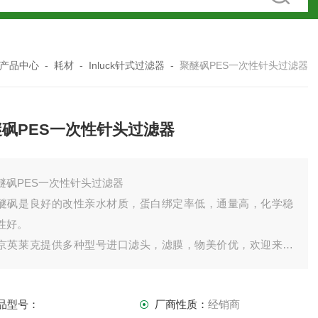
产品中心
-
耗材
-
Inluck针式过滤器
-
聚醚砜PES一次性针头过滤器
醚砜PES一次性针头过滤器
醚砜PES一次性针头过滤器
醚砜是良好的改性亲水材质，蛋白绑定率低，通量高，化学稳
性好。
京英莱克提供多种型号进口滤头，滤膜，物美价优，欢迎来电
留言咨询。
品型号：
厂商性质：
经销商