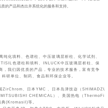
品质的产品和杰出并系统化的服务和支持。
离纯化填料、色谱柱、中压玻璃层析柱、化学试剂、
SITISIL色谱柱和填料、INLUCK中压玻璃层析柱、保
商，我们因优质的产品，专业的技术服务，富有竞争
、科研单位、制药
、
食品和
环保企业
等
。
国
ZirChrom、
日本
YMC 、
日本岛津技迩（
SHIMADZU
（
MITSUBISHI CHEMICAL）、美国热电
（
ThermoFis
瑞典
(
Kromasil
)
等。