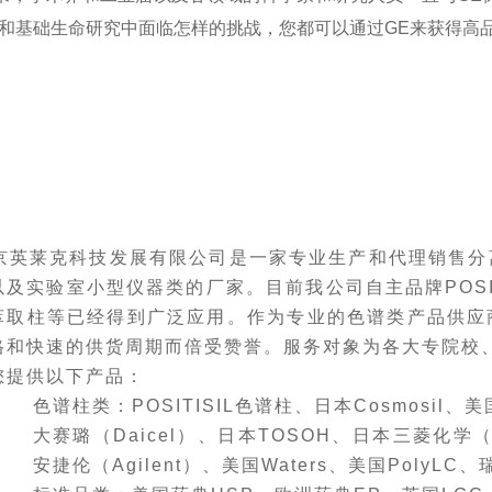
和基础生命研究中面临怎样的挑战，您都可以通过GE来获得高
京英莱克科技发展有限公司
是一家专业生产和代理销售分
以及实验室小型仪器类的厂家。目前我公司自主品牌
PO
萃取柱等已经得到广泛应用。
作为专业的色谱
类产品
供应
格和快速的供货周期而倍受赞誉。
服务
对象为
各大专院校
您提供以下产品：
色谱柱类：
POSITISIL色谱柱、
日本
Cosmosil、
美
大赛璐（
Daicel）、日本TOSOH
、
日本三菱化学
安捷伦（
Agilent）、美国W
aters
、
美国
PolyLC、