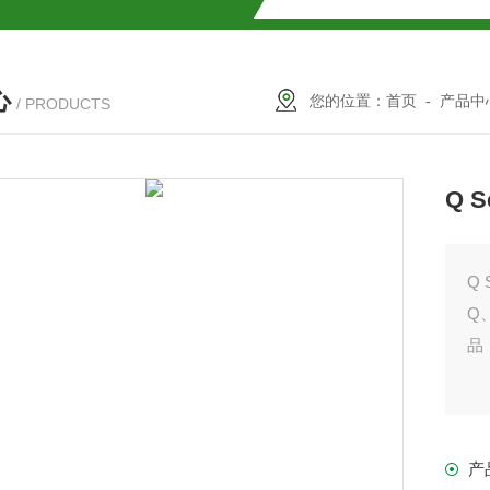
SMOSIL 1.8C18-MS-Ⅱ色谱柱
心
COSMOSIL 1.8PBr色谱柱
您的位置：
首页
-
产品中
/ PRODUCTS
满山红色谱柱
Q S
Q、S
品
柱
产