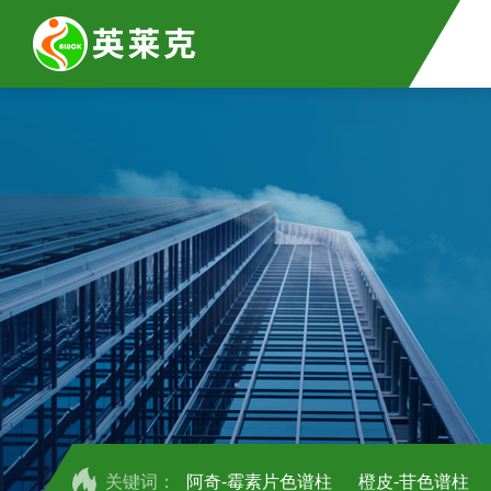
关键词：
阿奇-霉素片色谱柱
橙皮-苷色谱柱