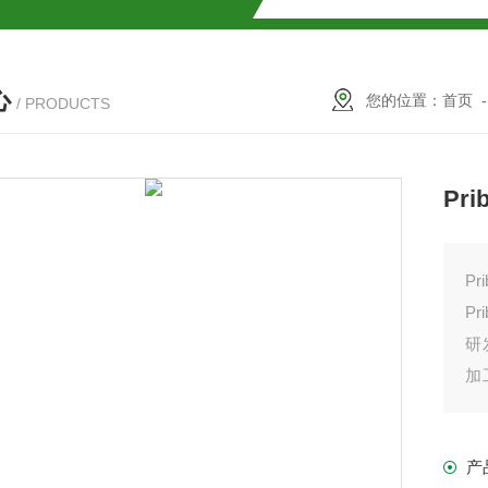
SMOSIL 1.8C18-MS-Ⅱ色谱柱
心
COSMOSIL 1.8PBr色谱柱
您的位置：
首页
/ PRODUCTS
满山红色谱柱
Pr
P
P
研
加
务
柱
产