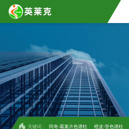
关键词：
阿奇-霉素片色谱柱
橙皮-苷色谱柱