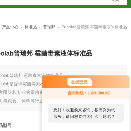
-
产品中心
-
标准品
-
普瑞邦
-
Pribolab普瑞邦 霉菌毒素液体标准品
ibolab普瑞邦 霉菌毒素液体标准品
ribolab普瑞邦 霉菌毒素液体标准品
在线交流
ribolab是提供霉菌毒素检测解决方案的主要服务商之一，凭借*的
发团队和专业的霉菌毒素检测技术的研究，为农业生产、食品
咨询热线：13691380165
工与粮食、饲料等行业提供专业的霉菌毒素检测技术与产品服
。
您好！欢迎前来咨询，很高兴为您
服务，请问您要咨询什么问题呢？
品型号：
厂商性质：
经销商