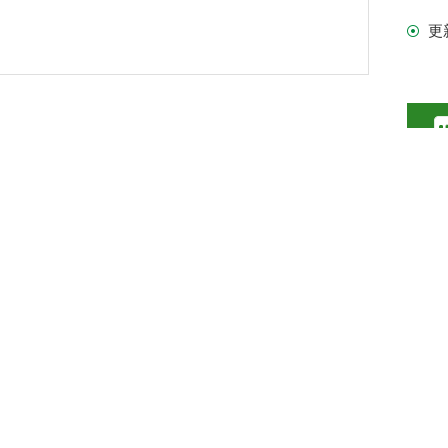
更
情
lab普瑞邦 霉菌毒素液体标准品
lab普瑞邦 霉菌毒素液体标准品
是面向用户提供霉菌毒素检测解决方案的主要服务商之一，凭借
加工与粮食、饲料等行业提供专业的霉菌毒素检测技术与产品
服