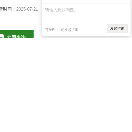
新时间：
2025-07-21
访 问 量：
358
发起咨询
可按Enter键发起咨询
立即咨询
010-85376698
联系电话：
*的研发团队和专业的霉菌毒素检测技术的研究，为农业生
务
。