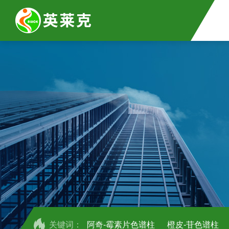
关键词：
阿奇-霉素片色谱柱
橙皮-苷色谱柱