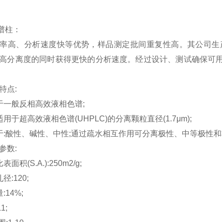
色谱柱：
率高、分析速度快等优势，样品测定批间重复性高。其公司生产
高分离度的同时获得更快的分析速度。经过设计、测试确保可用于高达1
特点:
于一般反相高效液相色谱;
用于超高效液相色谱(UHPLC)的分离颗粒直径(1.7μm);
于:酸性、碱性、中性;通过疏水相互作用可分离极性、中等极性
参数:
面积(S.A.):250m2/g;
径:120;
:14%;
1;