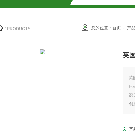
SMOSIL 1.8C18-MS-Ⅱ色谱柱
心
COSMOSIL 1.8PBr色谱柱
您的位置：
首页
-
产
/ PRODUCTS
满山红色谱柱
英国F
英国
F
谱
创
柱
柱
持
产