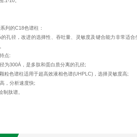
:1-10。
BIO系列的C18色谱柱：
0Ä的孔径，改进的选择性、吞吐量、灵敏度及键合能力非常适合
。
特点:
料孔径为300Á，是多肽和蛋白质分离的孔径;
7Hm颗粒色谱柱适用于超高效液相色谱(UHPLC)，选择灵敏度高;
度高，分析速度快;
于绘制肽谱。