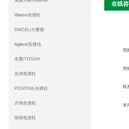
美国Thermofisher
在线咨
Waters色谱柱
DAICEL/大赛璐
Agilent/安捷伦
您
东曹/TOSOH
您
岛津色谱柱
联
POSITISIL色谱柱
月旭色谱柱
常
纳谱色谱柱