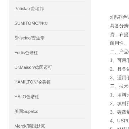
Pribolab 普瑞邦
xi系列
SUMITOMO/住友
具备分辨
势，在提
Shiseido/资生堂
耐用性。
二、产品
Fortis色谱柱
1、可用
Dr.Maisch/德国迈可
2、具备适
3、适用
HAMILTON/哈美顿
三、技术
1、填料比表
HALO色谱柱
2、填料孔
美国Supelco
3、碳载量
4、USPL
Merck/德国默克