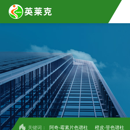
关键词：
阿奇-霉素片色谱柱
橙皮-苷色谱柱